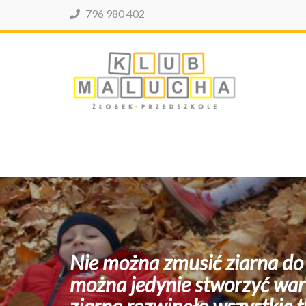
796 980 402
Klub 
Klub Malucha
na zmusić ziarna do rozwoju i kiełko
edynie stworzyć warunki zezwalające