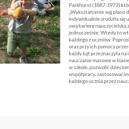
Parkhurst (1887-1973) któr
„Wykształcenie wg planu d
indywidualnie zrodziła się 
swą karierę nauczycielską 
jednocześnie. Wtedy to wł
każdego z uczniów. Popros
oraz przy ich pomocy przer
każdy kąt przeznaczyła na 
nauczanie masowe w klasie
w szkole, pozwolić dziecio
współpracy, zastosować i
każdego ucznia przez naucz