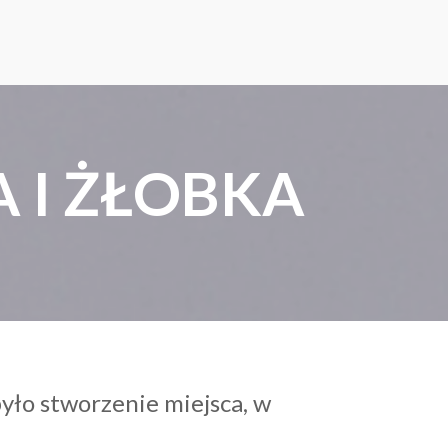
 I ŻŁOBKA
yło stworzenie miejsca, w