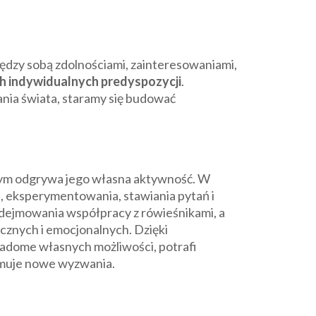
między sobą zdolnościami, zainteresowaniami,
ch indywidualnych predyspozycji
.
ania świata, staramy się budować
yjnym odgrywa jego własna aktywność. W
, eksperymentowania, stawiania pytań i
odejmowania współpracy z rówieśnikami, a
ecznych i emocjonalnych. Dzięki
iadome własnych możliwości, potrafi
ejmuje nowe wyzwania.