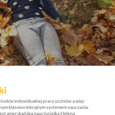
ki
etodzie indywidualnej pracy uczniów a więc
wnym klasowo lekcyjnym systemem nauczania.
est amerykańska nauczycielka Helena