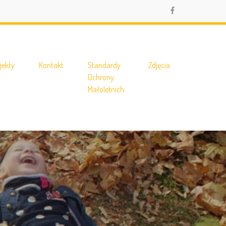
jekty
Kontakt
Standardy
Zdjęcia
Ochrony
Małoletnich