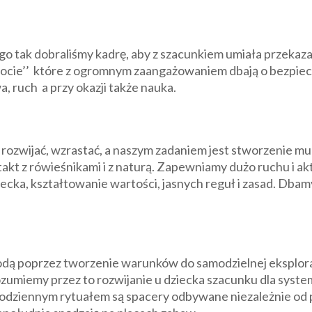
go tak dobraliśmy kadrę, aby z szacunkiem umiała przekazać
iocie’’ które z ogromnym zaangażowaniem dbają o bezpiecz
 ruch a przy okazji także nauka.
ię rozwijać, wzrastać, a naszym zadaniem jest stworzenie
kt z rówieśnikami i z naturą. Zapewniamy dużo ruchu i a
ecka, kształtowanie wartości, jasnych reguł i zasad. Dba
.
odą poprzez tworzenie warunków do samodzielnej eksplorac
zumiemy przez to rozwijanie u dziecka szacunku dla syste
m codziennym rytuałem są spacery odbywane niezależnie o