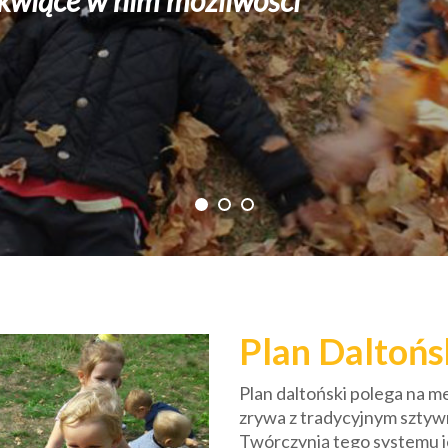
żliwości
Plan Daltońs
Plan daltoński polega na m
zrywa z tradycyjnym szty
Twórczynią tego systemu j