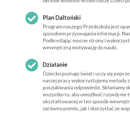
okresie wisenno-letnim nasze Dzieci p
Plan Daltoński
Program naszego Przedszkola jest opart
sposobem przyswajania informacji. Na
Podkreślając mocne strony i wykorzystu
wewnętrzną motywację do nauki.
Działanie
Dziecko poznaje świat i uczy się popr
naszej pracy wykorzystujemy metody z
poszukiwania odpowiedzi. Skłaniamy do
wszystko to, aby umożliwić rozwój nie 
ukształtowanej w ten sposób wewnętrzn
zarówno pomóc, jak i skorzystać ze wsp