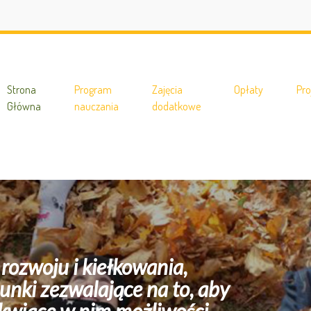
Malucha
Strona
Program
Zajęcia
Opłaty
Pro
Główna
nauczania
dodatkowe
wania,
 na to, aby