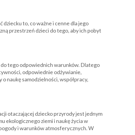
 dziecku to, co ważne i cenne dla jego
ną przestrzeń dzieci do tego, aby ich pobyt
 mu do tego odpowiednich warunków. Dlatego
ktywności, odpowiednie odżywianie,
my o naukę samodzielności, współpracy,
ji otaczającej dziecko przyrody jest jednym
mu ekologicznego ziemi i naukę życia w
d pogody i warunków atmosferycznych. W