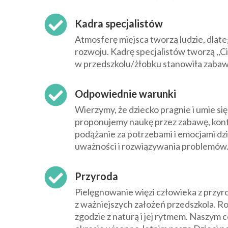
Kadra specjalistów
Atmosferę miejsca tworzą ludzie, dlate
rozwoju. Kadrę specjalistów tworzą ,,C
w przedszkolu/żłobku stanowiła zabawa,
Odpowiednie warunki
Wierzymy, że dziecko pragnie i umie s
proponujemy naukę przez zabawę, konta
podążanie za potrzebami i emocjami dzi
uważności i rozwiązywania problemów
Przyroda
Pielęgnowanie więzi człowieka z przyr
z ważniejszych założeń przedszkola. Ro
zgodzie z naturą i jej rytmem. Naszy