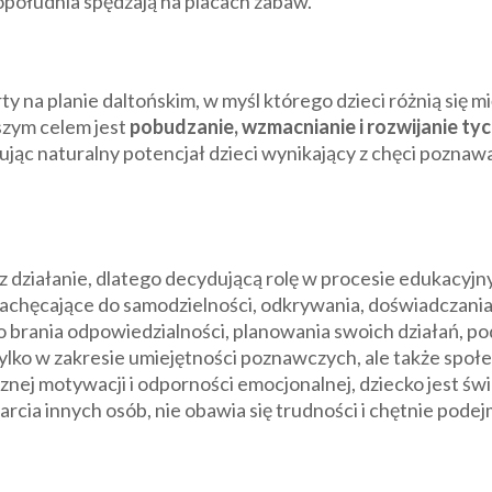
opołudnia spędzają na placach zabaw.
y na planie daltońskim, w myśl którego dzieci różnią się 
szym celem jest
pobudzanie, wzmacnianie i rozwijanie ty
jąc naturalny potencjał dzieci wynikający z chęci poznaw
zez działanie, dlatego decydującą rolę w procesie edukac
achęcające do samodzielności, odkrywania, doświadczania
 brania odpowiedzialności, planowania swoich działań, p
tylko w zakresie umiejętności poznawczych, ale także społ
ej motywacji i odporności emocjonalnej, dziecko jest św
arcia innych osób, nie obawia się trudności i chętnie pod