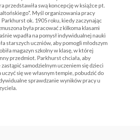
a przedstawiła swą koncepcję w książce pt.
altońskiego”. Myśl organizowania pracy
u Parkhurst ok. 1905 roku, kiedy zaczynając
zmuszona była pracować z kilkoma klasami
aśnie wpadła na pomysł indywidualnej nauki
iła starszych uczniów, aby pomogli młodszym
obiła magazyn szkolny w klasę, w której
inny przedmiot. Parkhurst chciała, aby
 zastąpić samodzielnym uczeniem się dzieci
m uczyć się we własnym tempie, pobudzić do
ndywidualne sprawdzanie wyników pracy u
yciela.