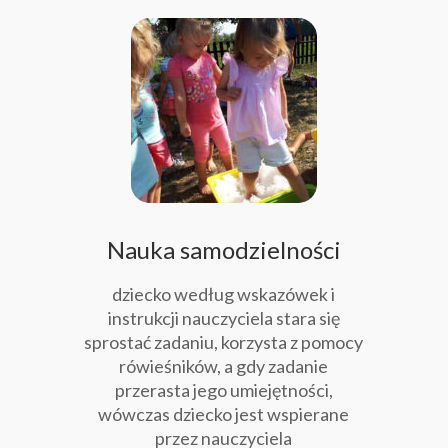
Nauka samodzielności
dziecko według wskazówek i
instrukcji nauczyciela stara się
sprostać zadaniu, korzysta z pomocy
rówieśników, a gdy zadanie
przerasta jego umiejętności,
wówczas dziecko jest wspierane
przez nauczyciela